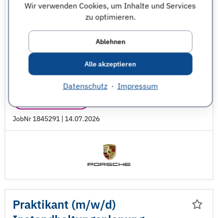
Praktikant (m/
w/
d)
Wir verwenden Cookies, um Inhalte und Services
Kundenservice &
zu optimieren.
Veranstaltungsmanagement
Ablehnen
Praktika
Porsche Leipzig GmbH
Sachsen
Alle akzeptieren
BWL
Kommunikationswissenschaften
Datenschutz
·
Impressum
Marketing & Vertrieb
JobNr 1845291 | 14.07.2026
Praktikant (m/
w/
d)