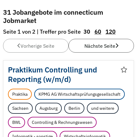
31 Jobangebote im connecticum
Jobmarket
Seite 1 von 2 | Treffer pro Seite
30
60
120
Vorherige Seite
Nächste Seite
Praktikum Controlling und
Reporting (w/
m/
d)
Praktika
KPMG AG Wirtschaftsprüfungsgesellschaft
Sachsen
Augsburg
Berlin
und weitere
BWL
Controlling & Rechnungswesen
Informatik - sonstige
Wirtschaftsinformatik