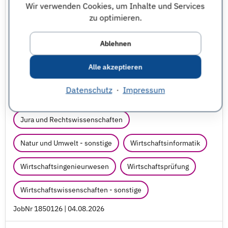
Praktika
KPMG AG Wirtschaftsprüfungsgesellschaft
Wir verwenden Cookies, um Inhalte und Services
zu optimieren.
Düsseldorf
Hamburg
Mannheim
Ablehnen
und weitere
Alle akzeptieren
BWL
Controlling & Rechnungswesen
Datenschutz
·
Impressum
Informatik - sonstige
Jura und Rechtswissenschaften
Natur und Umwelt - sonstige
Wirtschaftsinformatik
Wirtschaftsingenieurwesen
Wirtschaftsprüfung
Wirtschaftswissenschaften - sonstige
JobNr 1850126 | 04.08.2026