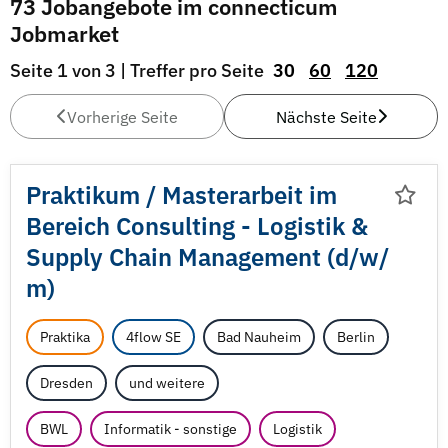
73 Jobangebote im connecticum
Jobmarket
Seite 1 von 3 | Treffer pro Seite
30
60
120
Vorherige Seite
Nächste Seite
Praktikum /
Masterarbeit im
Bereich Consulting - Logistik &
Supply Chain Management (d/
w/
m)
Praktika
4flow SE
Bad Nauheim
Berlin
Dresden
und weitere
BWL
Informatik - sonstige
Logistik