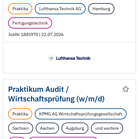
Praktika
Lufthansa Technik AG
Hamburg
Fertigungstechnik
JobNr 1845970 | 22.07.2026
Praktikum Audit /
Wirtschaftsprüfung (w/
m/
d)
Praktika
KPMG AG Wirtschaftsprüfungsgesellschaft
Sachsen
Aachen
Augsburg
und weitere