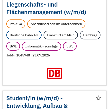
Liegenschafts- und
Flächenmanagement (w/
m/
d)
Praktika
Abschlussarbeit im Unternehmen
Deutsche Bahn AG
Frankfurt am Main
Hamburg
BWL
Informatik - sonstige
VWL
JobNr 1845948 | 23.07.2026
Student/
in (w/
m/
d) -
Entwicklung, Aufbau &