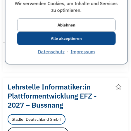
Wir verwenden Cookies, um Inhalte und Services
zu optimieren.
Bussnang, Thurgau, Schweiz
Maschinenbau
Natur und Umwelt - sonstige
Ablehnen
JobNr 1849168 | 31.07.2026
Alle akzeptieren
Datenschutz
·
Impressum
Lehrstelle Informatiker:in
Plattformentwicklung EFZ -
2027 – Bussnang
Stadler Deutschland GmbH