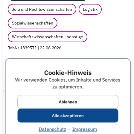
Jura und Rechtswissenschaften
Logistik
Sozialwissenschaften
Wirtschaftswissenschaften - sonstige
JobNr 1839571 | 22.06.2026
Cookie-Hinweis
Wir verwenden Cookies, um Inhalte und Services
zu optimieren.
M&E Application Expert
Ablehnen
Abschlussarbeit im Unternehmen
Alle akzeptieren
Datenschutz
·
Impressum
Junior Professional Jobs
Lufthansa Group