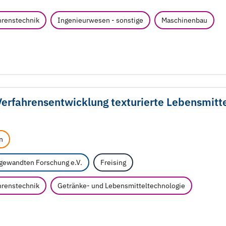
renstechnik
Ingenieurwesen - sonstige
Maschinenbau
Verfahrensentwicklung texturierte Lebensmitt
n
ngewandten Forschung e.V.
Freising
renstechnik
Getränke- und Lebensmitteltechnologie