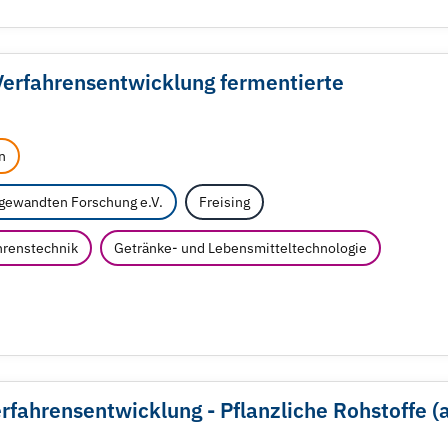
Verfahrensentwicklung fermentierte
n
ngewandten Forschung e.V.
Freising
renstechnik
Getränke- und Lebensmitteltechnologie
fahrensentwicklung - Pflanzliche Rohstoffe (a