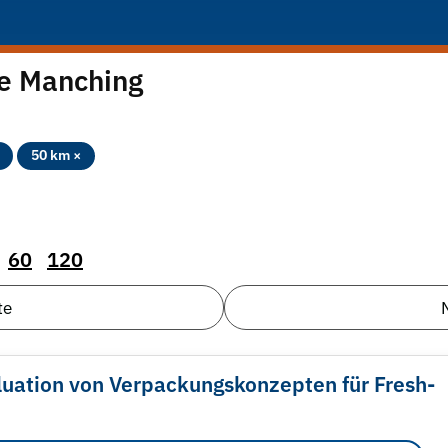
te Manching
50 km ×
60
120
te
uation von Verpackungskonzepten für Fresh-