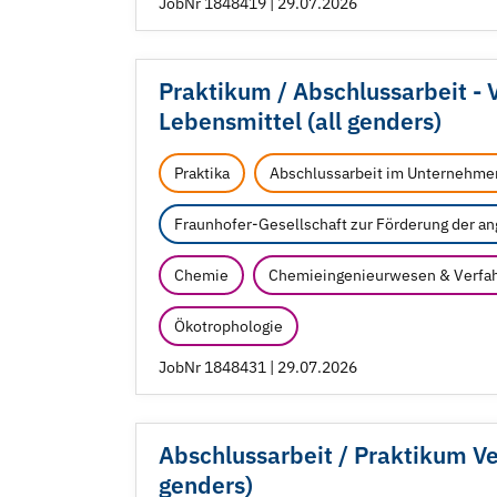
JobNr 1848419 | 29.07.2026
Praktikum /
Abschlussarbeit - 
Lebensmittel (all genders)
Praktika
Abschlussarbeit im Unternehme
Fraunhofer-Gesellschaft zur Förderung der a
Chemie
Chemieingenieurwesen & Verfah
Ökotrophologie
JobNr 1848431 | 29.07.2026
Abschlussarbeit /
Praktikum Ver
genders)