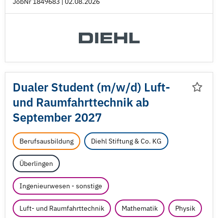
JobNr 1849683 | 02.08.2026
Dualer Student (m/
w/
d) Luft-
und Raumfahrttechnik ab
September 2027
Berufsausbildung
Diehl Stiftung & Co. KG
Überlingen
Ingenieurwesen - sonstige
Luft- und Raumfahrttechnik
Mathematik
Physik