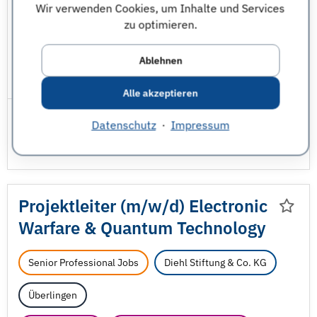
Wir verwenden Cookies, um Inhalte und Services
Luft- und Raumfahrttechnik
Maschinenbau
zu optimieren.
Natur und Umwelt - sonstige
Ablehnen
JobNr 1849644 | 02.08.2026
Alle akzeptieren
Datenschutz
·
Impressum
Projektleiter (m/
w/
d) Electronic
Warfare & Quantum Technology
Senior Professional Jobs
Diehl Stiftung & Co. KG
Überlingen