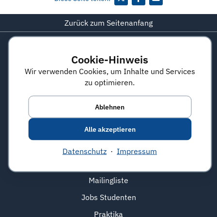
Zurück zum Seitenanfang
Cookie-Hinweis
connecticum
Wir verwenden Cookies, um Inhalte und Services
zu optimieren.
Freu dich auf die Zukunft
serviceteam@connecticum.de
Ablehnen
Job- & Karrieremesse
ArbeitgeberAtlas
Alle akzeptieren
Jobmarket
Datenschutz
·
Impressum
Recruiting
Mailingliste
Jobs Studenten
Praktika