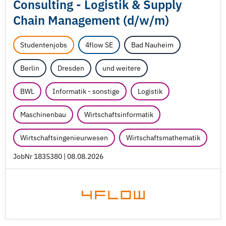
Consulting - Logistik & Supply
Chain Management (d/
w/
m)
Studentenjobs
4flow SE
Bad Nauheim
Berlin
Dresden
und weitere
BWL
Informatik - sonstige
Logistik
Maschinenbau
Wirtschaftsinformatik
Wirtschaftsingenieurwesen
Wirtschaftsmathematik
JobNr 1835380 | 08.08.2026