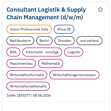
Consultant Logistik & Supply
Chain Management (d/
w/
m)
Junior Professional Jobs
4flow SE
Bad Nauheim
Berlin
Dresden
und weitere
BWL
Informatik - sonstige
Logistik
Maschinenbau
Mathematik
Wirtschaftsinformatik
Wirtschaftsingenieurwesen
Wirtschaftsmathematik
JobNr 1835377 | 08.08.2026