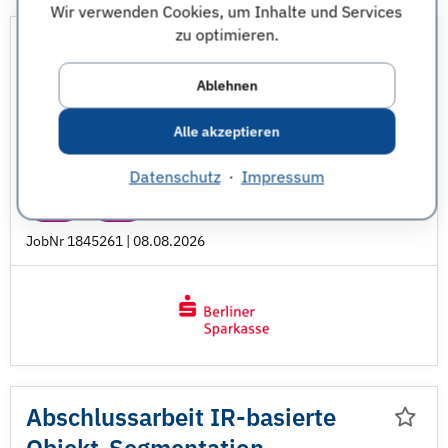
Wir verwenden Cookies, um Inhalte und Services
zu optimieren.
Werkstudent (m/
w/
d)
Rechnungswesen im Bereich
Ablehnen
Finanzen
Alle akzeptieren
Studentenjobs
Berliner Sparkasse
Berlin
Datenschutz
·
Impressum
BWL
VWL
JobNr 1845261 | 08.08.2026
Abschlussarbeit IR-basierte