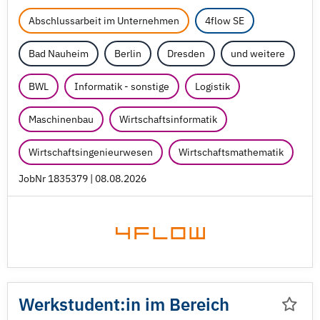
Abschlussarbeit im Unternehmen
4flow SE
Bad Nauheim
Berlin
Dresden
und weitere
BWL
Informatik - sonstige
Logistik
Maschinenbau
Wirtschaftsinformatik
Wirtschaftsingenieurwesen
Wirtschaftsmathematik
JobNr 1835379 | 08.08.2026
Werkstudent:in im Bereich