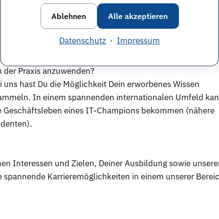
Ablehnen
Alle akzeptieren
egs- und Entwicklungsmöglichkeiten
Datenschutz
·
Impressum
 Studium, suchst aber nach einer Möglichkeit Theorie und
 ein Praktikum oder eine Abschlussarbeit mit einem prakti
 der Praxis anzuwenden?
ei uns hast Du die Möglichkeit Dein erworbenes Wissen
ammeln. In einem spannenden internationalen Umfeld kan
iche Geschäftsleben eines IT-Champions bekommen (nähere
udenten).
n Interessen und Zielen, Deiner Ausbildung sowie unsere
le spannende Karrieremöglichkeiten in einem unserer Berei