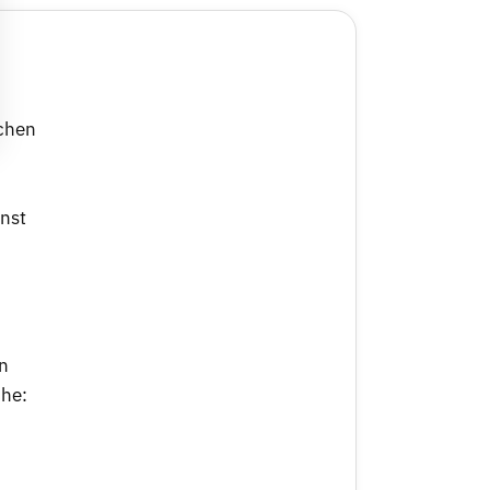
schen
nst
n
che: