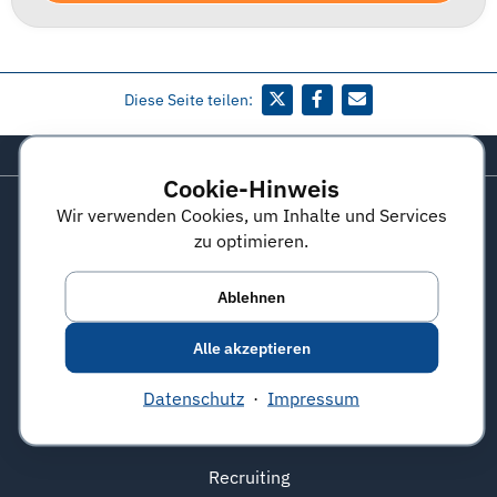
Diese Seite teilen:
Zurück zum Seitenanfang
Cookie-Hinweis
Wir verwenden Cookies, um Inhalte und Services
zu optimieren.
connecticum
Freu dich auf die Zukunft
Ablehnen
serviceteam@connecticum.de
Alle akzeptieren
Job- & Karrieremesse
Datenschutz
·
Impressum
ArbeitgeberAtlas
Jobmarket
Recruiting