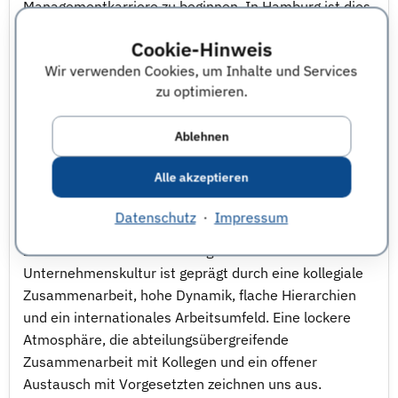
Managementkarriere zu beginnen. In Hamburg ist dies
möglich in den Bereichen Marketing, Finance und HR.
Cookie-Hinweis
In Bayreuth ist es im Bereich
Wir verwenden Cookies, um Inhalte und Services
Operations/Manufacturing möglich.
zu optimieren.
Zudem schreiben wir regelmäßig
Direkteinstiegspositionen in verschiedenen Bereichen
Ablehnen
aus. - Informationen zum Einstellungsprofil - Mögliche
Einsatzbereiche und Fachrichtungen:
Alle akzeptieren
Wirtschaftswissenschaften, Marketing, Finance, HR,
Psychologie, Recht, Ingenieurswesen im Bereich
Datenschutz
·
Impressum
Wirtschaft, Logistik, Produktion oder Material - weitere
Infos - Unsere mehrfach ausgezeichnete
Unternehmenskultur ist geprägt durch eine kollegiale
Zusammenarbeit, hohe Dynamik, flache Hierarchien
und ein internationales Arbeitsumfeld. Eine lockere
Atmosphäre, die abteilungsübergreifende
Zusammenarbeit mit Kollegen und ein offener
Austausch mit Vorgesetzten zeichnen uns aus.