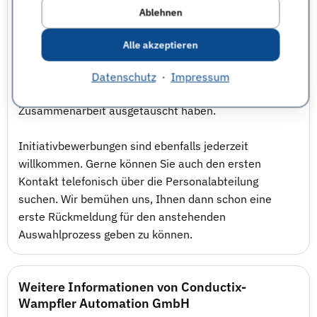
Da die Einstellung in einer möglichst langfristigen
Ablehnen
Beschäftigung münden soll, ist der Auswahlprozess
keine ad hoc Entscheidung. In der Regel finden zwei
Alle akzeptieren
Vorstellungsrunden statt. Damit stellen wir sicher,
dass Bewerber und der zukünftige Fachbereich alle
Datenschutz
·
Impressum
notwendigen Informationen für eine erfolgreiche
Zusammenarbeit ausgetauscht haben.
Initiativbewerbungen sind ebenfalls jederzeit
willkommen. Gerne können Sie auch den ersten
Kontakt telefonisch über die Personalabteilung
suchen. Wir bemühen uns, Ihnen dann schon eine
erste Rückmeldung für den anstehenden
Auswahlprozess geben zu können.
Weitere Informationen von Conductix-
Wampfler Automation GmbH