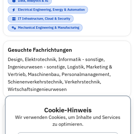
Data, Analytics & AI
Electrical Engineering, Energy & Automation
IT Infrastructure, Cloud & Security
Mechanical Engineering & Manufacturing
Gesuchte Fachrichtungen
Design
,
Elektrotechnik
,
Informatik - sonstige
,
Ingenieurwesen - sonstige
,
Logistik
,
Marketing &
Vertrieb
,
Maschinenbau
,
Personalmanagement
,
Schienenverkehrstechnik
,
Verkehrstechnik
,
Wirtschaftsingenieurwesen
Cookie-Hinweis
Bewerbungsprozess & Auswahlverfahren
Wir verwenden Cookies, um Inhalte und Services
Als Bewerber erhalten Sie auf jeden Fall eine
zu optimieren.
schriftliche Bestätigung über den Bewerbungseingang.