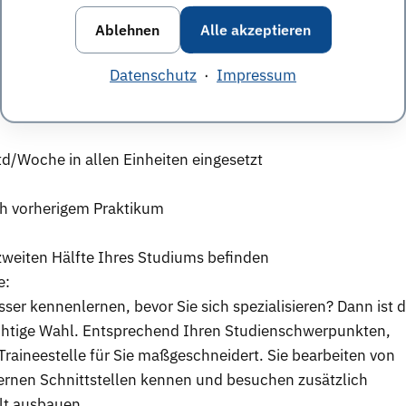
Ablehnen
Alle akzeptieren
egs- und Entwicklungsmöglichkeiten
Datenschutz
·
Impressum
ka werden im Jahr vergeben, Einsatz ist jederzeit und in a
d/Woche in allen Einheiten eingesetzt
ch vorherigem Praktikum
 zweiten Hälfte Ihres Studiums befinden
e:
er kennenlernen, bevor Sie sich spezialisieren? Dann ist 
chtige Wahl. Entsprechend Ihren Studienschwerpunkten,
raineestelle für Sie maßgeschneidert. Sie bearbeiten von
ernen Schnittstellen kennen und besuchen zusätzlich
lt ausbauen.