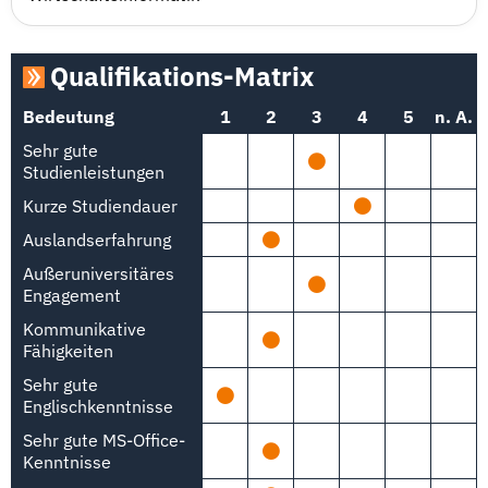
Qualifikations-Matrix
Bedeutung
1
2
3
4
5
n. A.
Sehr gute
Studienleistungen
Kurze Studiendauer
Auslandserfahrung
Außeruniversitäres
Engagement
Kommunikative
Fähigkeiten
Sehr gute
Englischkenntnisse
Sehr gute MS-Office-
Kenntnisse