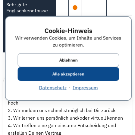
Sehr gute
Englischkenntnisse
Sehr gute MS-Office-
Kenntnisse
Cookie-Hinweis
Branchenkenntnisse
Wir verwenden Cookies, um Inhalte und Services
zu optimieren.
Praxiserfahrung
Bedeutung für das Unternehmen: 1 = sehr wichtig, 5 = unwichtig,
Ablehnen
n. A. = Nicht angegeben
Alle akzeptieren
Bewerbungsprozess & Auswahlverfahren
Datenschutz
·
Impressum
1. Du lädst Deine Unterlagen bei uns im Online-Portal
hoch
2. Wir melden uns schnellstmöglich bei Dir zurück
3. Wir lernen uns persönlich und/oder virtuell kennen
4. Wir treffen eine gemeinsame Entscheidung und
erstellen Deinen Vertrag