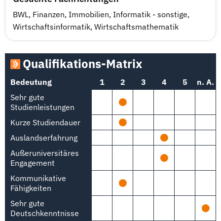
BWL
,
Finanzen
,
Immobilien
,
Informatik - sonstige
,
Wirtschaftsinformatik
,
Wirtschaftsmathematik
Qualifikations-Matrix
Bedeutung
1
2
3
4
5
n. A.
Sehr gute
Studienleistungen
Kurze Studiendauer
Auslandserfahrung
Außeruniversitäres
Engagement
Kommunikative
Fähigkeiten
Sehr gute
Deutschkenntnisse