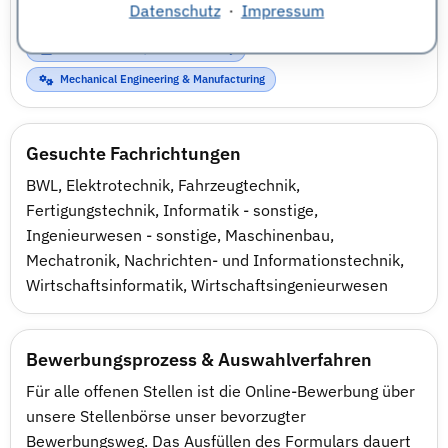
Datenschutz
·
Impressum
Electrical Engineering, Energy & Automation
IT Infrastructure, Cloud & Security
Mechanical Engineering & Manufacturing
Gesuchte Fachrichtungen
BWL
,
Elektrotechnik
,
Fahrzeugtechnik
,
Fertigungstechnik
,
Informatik - sonstige
,
Ingenieurwesen - sonstige
,
Maschinenbau
,
Mechatronik
,
Nachrichten- und Informationstechnik
,
Wirtschaftsinformatik
,
Wirtschaftsingenieurwesen
Bewerbungsprozess & Auswahlverfahren
Für alle offenen Stellen ist die Online-Bewerbung über
unsere Stellenbörse unser bevorzugter
Bewerbungsweg. Das Ausfüllen des Formulars dauert