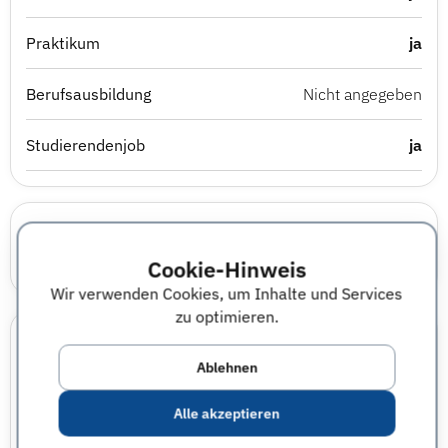
Praktikum
ja
Berufsausbildung
Nicht angegeben
Studierendenjob
ja
Karrierewelten
Cookie-Hinweis
IT
Wirtschaft
Technik
Wir verwenden Cookies, um Inhalte und Services
zu optimieren.
Einsatzbereiche
Ablehnen
Automotive & Mobility
Business, Strategy & Consulting
Alle akzeptieren
Data, Analytics & AI