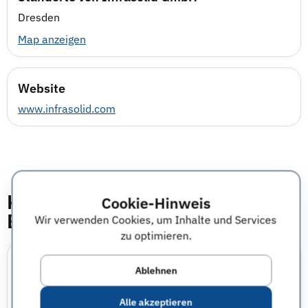
Dresden
Map anzeigen
Website
www.infrasolid.com
Karriere- &
Cookie-Hinweis
Einstiegsmöglichkeiten
Wir verwenden Cookies, um Inhalte und Services
zu optimieren.
Einstiegsmöglichkeiten bei Infrasolid GmbH
Ablehnen
Einstieg als Professional
Nicht angegeben
Alle akzeptieren