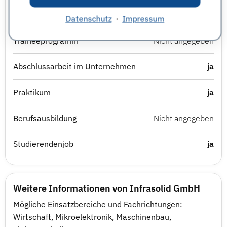
Direkteinstieg für Absolvent:innen
ja
Datenschutz
·
Impressum
Traineeprogramm
Nicht angegeben
Abschlussarbeit im Unternehmen
ja
Praktikum
ja
Berufsausbildung
Nicht angegeben
Studierendenjob
ja
Weitere Informationen von Infrasolid GmbH
Mögliche Einsatzbereiche und Fachrichtungen:
Wirtschaft, Mikroelektronik, Maschinenbau,