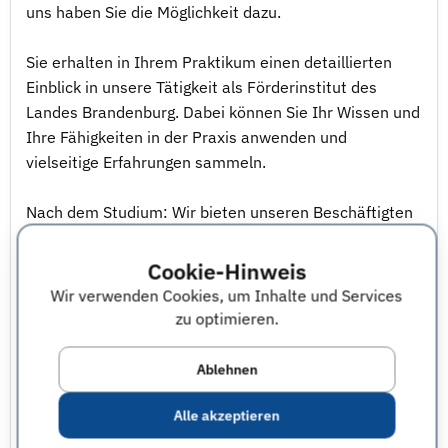
uns haben Sie die Möglichkeit dazu.
Sie erhalten in Ihrem Praktikum einen detaillierten
Einblick in unsere Tätigkeit als Förderinstitut des
Landes Brandenburg. Dabei können Sie Ihr Wissen und
Ihre Fähigkeiten in der Praxis anwenden und
vielseitige Erfahrungen sammeln.
Nach dem Studium: Wir bieten unseren Beschäftigten
einen attraktiven und zugleich sicheren Arbeitsplatz im
Bankensektor, verbunden mit zahlreichen Vorteilen.
Cookie-Hinweis
Dazu zählen unter anderem:
Wir verwenden Cookies, um Inhalte und Services
zu optimieren.
- zahlreiche Weiterbildungsmöglichkeiten
- attraktive Sozialleistungen (z. B. betriebliche
Ablehnen
Altersvorsorge, Betriebsrestaurant)
- flexibles und ortsunabhängiges Arbeiten
Alle akzeptieren
- Betriebliches Gesundheitsmanagement