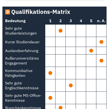
Qualifikations-Matrix
Bedeutung
1
2
3
4
5
n. A.
Sehr gute
Studienleistungen
Kurze Studiendauer
Auslandserfahrung
Außeruniversitäres
Engagement
Kommunikative
Fähigkeiten
Sehr gute
Englischkenntnisse
Sehr gute MS-Office-
Kenntnisse
Branchenkenntnisse