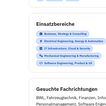
Einsatzbereiche
Business, Strategy & Consulting
Electrical Engineering, Energy & Automation
IT Infrastructure, Cloud & Security
Mechanical Engineering & Manufacturing
Software Engineering, Product & UX
Gesuchte Fachrichtungen
BWL
,
Fahrzeugtechnik
,
Finanzen
,
Info
Personalmanagement
,
Software Engin