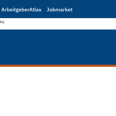
ArbeitgeberAtlas
Jobmarket
 AG