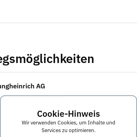
iegsmöglichkeiten
Jungheinrich AG
ja
Cookie-Hinweis
ja
Wir verwenden Cookies, um Inhalte und
Services zu optimieren.
ja