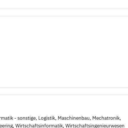
rmatik - sonstige
,
Logistik
,
Maschinenbau
,
Mechatronik
,
eering
,
Wirtschaftsinformatik
,
Wirtschaftsingenieurwesen