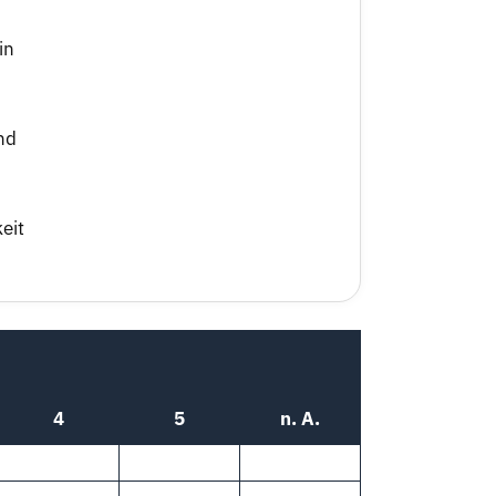
in
nd
eit
4
5
n. A.