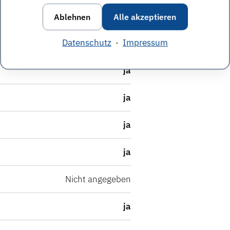
aufland
Ablehnen
Alle akzeptieren
Datenschutz
·
Impressum
ja
ja
ja
ja
ja
Nicht angegeben
ja