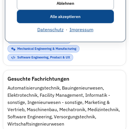
Einsatzbereiche
Ablehnen
Automotive & Mobility
Alle akzeptieren
Construction, Real Estate & Built Infrastructure
Datenschutz
·
Impressum
Electrical Engineering, Energy & Automation
IT Infrastructure, Cloud & Security
Mechanical Engineering & Manufacturing
Software Engineering, Product & UX
Gesuchte Fachrichtungen
Automatisierungstechnik
,
Bauingenieurwesen
,
Elektrotechnik
,
Facility Management
,
Informatik -
sonstige
,
Ingenieurwesen - sonstige
,
Marketing &
Vertrieb
,
Maschinenbau
,
Mechatronik
,
Medizintechnik
,
Software Engineering
,
Versorgungstechnik
,
Wirtschaftsingenieurwesen