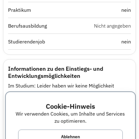
Praktikum
nein
Berufsausbildung
Nicht angegeben
Studierendenjob
nein
Informationen zu den Einstiegs- und
Entwicklungsmöglichkeiten
Im Studium: Leider haben wir keine Möglichkeit
Kandidaten während des Studiums einzusetzen.
Nach dem Studium: Gerne vermitteln bzw. überlassen
Cookie-Hinweis
wir Berufseinsteiger nach ihrem Studium in
Wir verwenden Cookies, um Inhalte und Services
namenswerte Unternehmen. - Informationen zum
zu optimieren.
Einstellungsprofil - Mögliche Einsatzbereiche und
Fachrichtungen:
Ablehnen