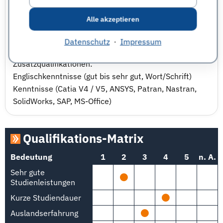
Maschinenbau
Elektrotechnik
Alle akzeptieren
Luft- und Raumfahrt
Informationstechnik
Datenschutz
·
Impressum
Management
Zusatzqualifikationen:
Englischkenntnisse (gut bis sehr gut, Wort/Schrift)
Kenntnisse (Catia V4 / V5, ANSYS, Patran, Nastran,
SolidWorks, SAP, MS-Office)
Qualifikations-Matrix
Bedeutung
1
2
3
4
5
n. A.
Sehr gute
Studienleistungen
Kurze Studiendauer
Auslandserfahrung