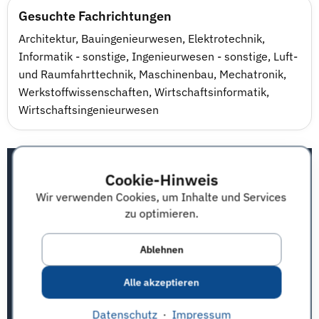
Gesuchte Fachrichtungen
Architektur
,
Bauingenieurwesen
,
Elektrotechnik
,
Informatik - sonstige
,
Ingenieurwesen - sonstige
,
Luft-
und Raumfahrttechnik
,
Maschinenbau
,
Mechatronik
,
Werkstoffwissenschaften
,
Wirtschaftsinformatik
,
Wirtschaftsingenieurwesen
Qualifikations-Matrix
Cookie-Hinweis
Bedeutung
1
2
3
4
5
n. A.
Wir verwenden Cookies, um Inhalte und Services
Sehr gute
zu optimieren.
Studienleistungen
Kurze Studiendauer
Ablehnen
Auslandserfahrung
Alle akzeptieren
Außeruniversitäres
Engagement
Datenschutz
·
Impressum