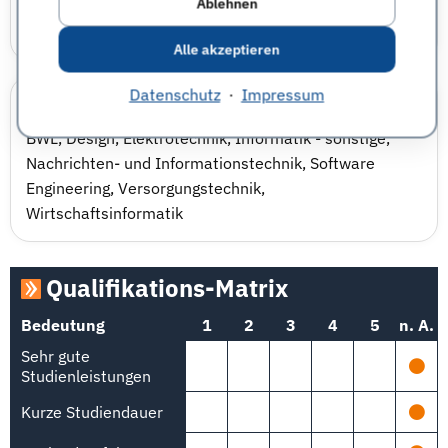
Ablehnen
IT Infrastructure, Cloud & Security
Software Engineering, Product & UX
Alle akzeptieren
Datenschutz
·
Impressum
Gesuchte Fachrichtungen
BWL
,
Design
,
Elektrotechnik
,
Informatik - sonstige
,
Nachrichten- und Informationstechnik
,
Software
Engineering
,
Versorgungstechnik
,
Wirtschaftsinformatik
Qualifikations-Matrix
Bedeutung
1
2
3
4
5
n. A.
Sehr gute
Studienleistungen
Kurze Studiendauer