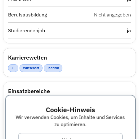
Berufsausbildung
Nicht angegeben
Studierendenjob
ja
Karrierewelten
IT
Wirtschaft
Technik
Einsatzbereiche
Business, Strategy & Consulting
Cookie-Hinweis
Construction, Real Estate & Built Infrastructure
Wir verwenden Cookies, um Inhalte und Services
Data, Analytics & AI
zu optimieren.
Electrical Engineering, Energy & Automation