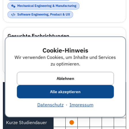
Mechanical Engineering & Manufacturing
Software Engineering, Product & UX
Gesuchte Fachrichtungen
Elektrotechnik
,
Fahrzeugtechnik
,
Informatik - sonstige
,
Cookie-Hinweis
Ingenieurwesen - sonstige
,
Mechatronik
,
Software
Wir verwenden Cookies, um Inhalte und Services
Engineering
,
Telematik
,
Verkehrstechnik
,
zu optimieren.
Wirtschaftsinformatik
,
Wirtschaftsingenieurwesen
Ablehnen
Qualifikations-Matrix
Alle akzeptieren
Bedeutung
1
2
3
4
5
n. A.
Datenschutz
·
Impressum
Sehr gute
Studienleistungen
Kurze Studiendauer