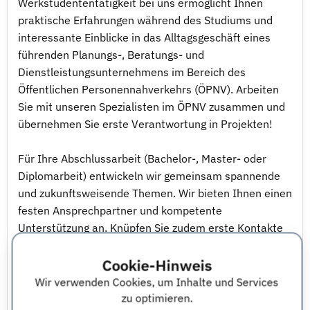
Werkstudententätigkeit bei uns ermöglicht Ihnen
praktische Erfahrungen während des Studiums und
interessante Einblicke in das Alltagsgeschäft eines
führenden Planungs-, Beratungs- und
Dienstleistungsunternehmens im Bereich des
Öffentlichen Personennahverkehrs (ÖPNV). Arbeiten
Sie mit unseren Spezialisten im ÖPNV zusammen und
übernehmen Sie erste Verantwortung in Projekten!
Für Ihre Abschlussarbeit (Bachelor-, Master- oder
Diplomarbeit) entwickeln wir gemeinsam spannende
und zukunftsweisende Themen. Wir bieten Ihnen einen
festen Ansprechpartner und kompetente
Unterstützung an. Knüpfen Sie zudem erste Kontakte
für Ihre berufliche Zukunft! - Informationen zum
Cookie-Hinweis
Einstellungsprofil - Mögliche Einsatzbereiche und
Fachrichtungen:
Wir verwenden Cookies, um Inhalte und Services
Informatik, Softwareentwicklung,
zu optimieren.