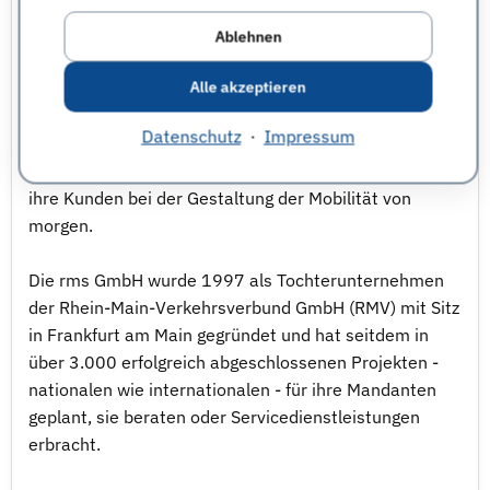
Wirtschaftsinformatik, Wirtschaftswissenschaften,
Betriebswirtschaft, Volkswirtschaft,
Ablehnen
Verkehrsingenieurwesen, Geoinformatik - weitere
Alle akzeptieren
Infos - Planung, Beratung, Service: Mit diesen
Leistungen unterstützt die Rhein-Main-
Datenschutz
·
Impressum
Verkehrsverbund Servicegesellschaft mbH / rms
GmbH als leistungsstarkes Beratungsunternehmen
ihre Kunden bei der Gestaltung der Mobilität von
morgen.
Die rms GmbH wurde 1997 als Tochterunternehmen
der Rhein-Main-Verkehrsverbund GmbH (RMV) mit Sitz
in Frankfurt am Main gegründet und hat seitdem in
über 3.000 erfolgreich abgeschlossenen Projekten -
nationalen wie internationalen - für ihre Mandanten
geplant, sie beraten oder Servicedienstleistungen
erbracht.