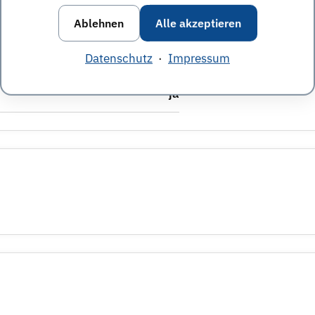
ja
Ablehnen
Alle akzeptieren
Nicht angegeben
Datenschutz
·
Impressum
ja