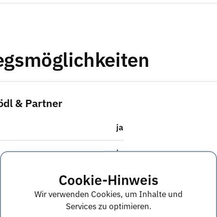
iegsmöglichkeiten
ödl & Partner
ja
ja
Cookie-Hinweis
ja
Wir verwenden Cookies, um Inhalte und
Nicht angegeben
Services zu optimieren.