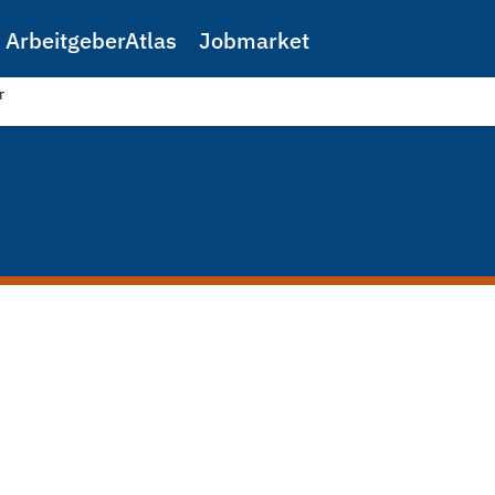
ArbeitgeberAtlas
Jobmarket
r