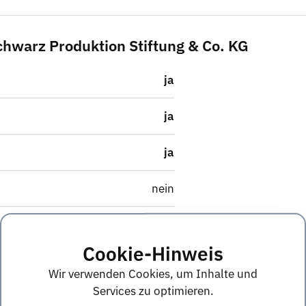
chwarz Produktion Stiftung & Co. KG
ja
ja
ja
nein
Nicht angegeben
Cookie-Hinweis
Nicht angegeben
Wir verwenden Cookies, um Inhalte und
Services zu optimieren.
ja