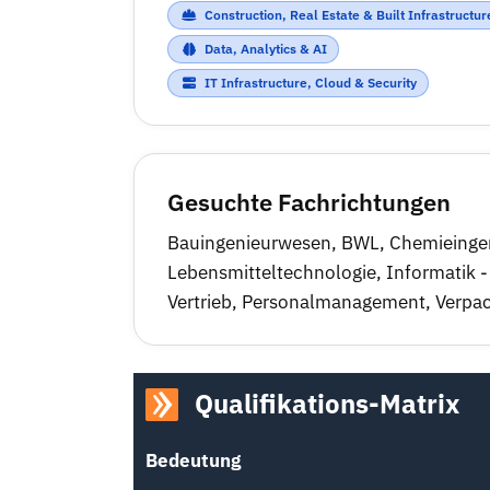
Construction, Real Estate & Built Infrastructur
Data, Analytics & AI
IT Infrastructure, Cloud & Security
Gesuchte Fachrichtungen
Bauingenieurwesen
,
BWL
,
Chemieinge
Lebensmitteltechnologie
,
Informatik -
Vertrieb
,
Personalmanagement
,
Verpa
Qualifikations-Matrix
Bedeutung