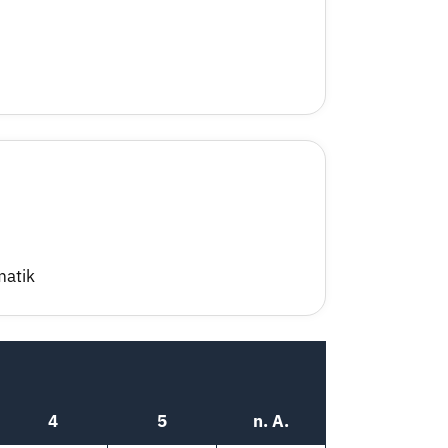
matik
4
5
n. A.