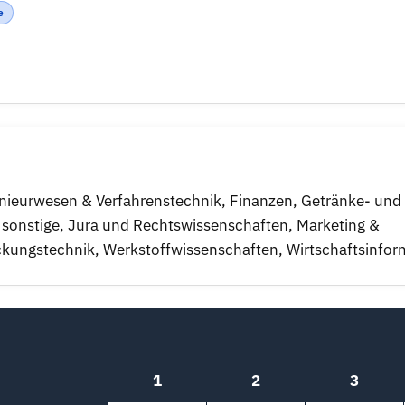
e
nieurwesen & Verfahrenstechnik
,
Finanzen
,
Getränke- und
 sonstige
,
Jura und Rechtswissenschaften
,
Marketing &
ckungstechnik
,
Werkstoffwissenschaften
,
Wirtschaftsinfor
1
2
3