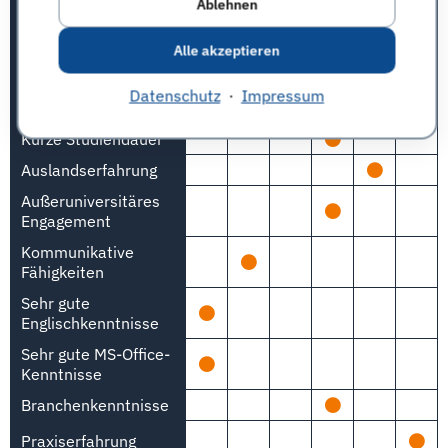
Ablehnen
Qualifikations-Matrix
Alle akzeptieren
Bedeutung
1
2
3
4
5
n. A.
Sehr gute
Datenschutz
·
Impressum
Studienleistungen
Kurze Studiendauer
Auslandserfahrung
Außeruniversitäres
Engagement
Kommunikative
Fähigkeiten
Sehr gute
Englischkenntnisse
Sehr gute MS-Office-
Kenntnisse
Branchenkenntnisse
Praxiserfahrung