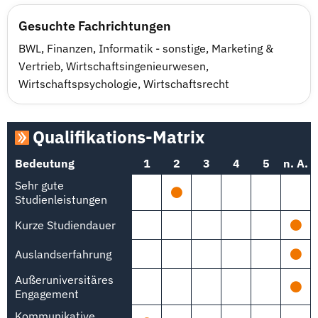
Gesuchte Fachrichtungen
BWL
,
Finanzen
,
Informatik - sonstige
,
Marketing &
Vertrieb
,
Wirtschaftsingenieurwesen
,
Wirtschaftspsychologie
,
Wirtschaftsrecht
Qualifikations-Matrix
Bedeutung
1
2
3
4
5
n. A.
Sehr gute
Studienleistungen
Kurze Studiendauer
Auslandserfahrung
Außeruniversitäres
Engagement
Kommunikative