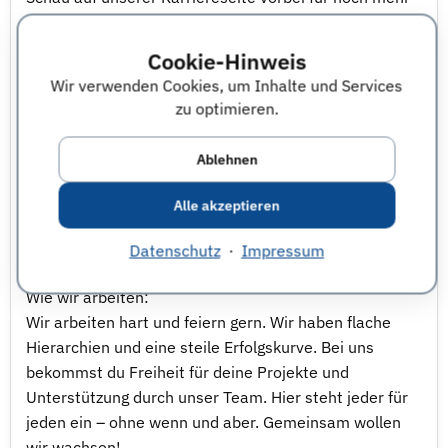
Insights über das Smarketer Team:
https://www.smarketer.de/karriere/#
Cookie-Hinweis
Wir verwenden Cookies, um Inhalte und Services
Das sind wir:
zu optimieren.
Wir sind eine junge, dynamische Marketing Agentur mit
Leidenschaft für Google Ads. Als größte reine Google
Ablehnen
Ads Agentur im deutschsprachigen Raum bringen wir
Unternehmen an die Spitze. Gemeinsam sind wir auf
Alle akzeptieren
dem Weg die größte Google Ads Agentur in Europa zu
werden!
Datenschutz
·
Impressum
Wie wir arbeiten:
Wir arbeiten hart und feiern gern. Wir haben flache
Hierarchien und eine steile Erfolgskurve. Bei uns
bekommst du Freiheit für deine Projekte und
Unterstützung durch unser Team. Hier steht jeder für
jeden ein – ohne wenn und aber. Gemeinsam wollen
wir wachsen!