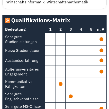
Wirtschaftsinformatik
,
Wirtschaftsmathematik
Qualifikations-Matrix
Bedeutung
1
2
3
4
5
n. A.
Sehr gute
Studienleistungen
Kurze Studiendauer
Auslandserfahrung
Außeruniversitäres
Engagement
Kommunikative
Fähigkeiten
Sehr gute
Englischkenntnisse
Sehr gute MS-Office-