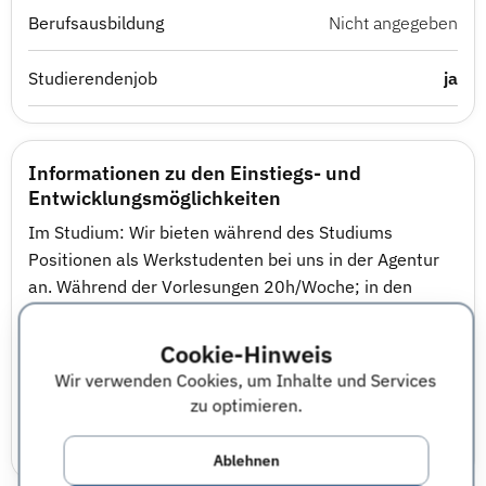
Berufsausbildung
Nicht angegeben
Studierendenjob
ja
Informationen zu den Einstiegs- und
Entwicklungsmöglichkeiten
Im Studium: Wir bieten während des Studiums
Positionen als Werkstudenten bei uns in der Agentur
an. Während der Vorlesungen 20h/Woche; in den
Semesterferien auch Vollzeit, wenn gewünscht.
Nach dem Studium: Die Chancen bei uns nach der
Cookie-Hinweis
Werkstudenten-Zeit in eine Festanstellung zu kommen
Wir verwenden Cookies, um Inhalte und Services
ist sehr hoch. - Informationen zum Einstellungsprofil -
zu optimieren.
Mögliche Einsatzbereiche und Fachrichtungen:
Informatik, Design, Konzept
Ablehnen