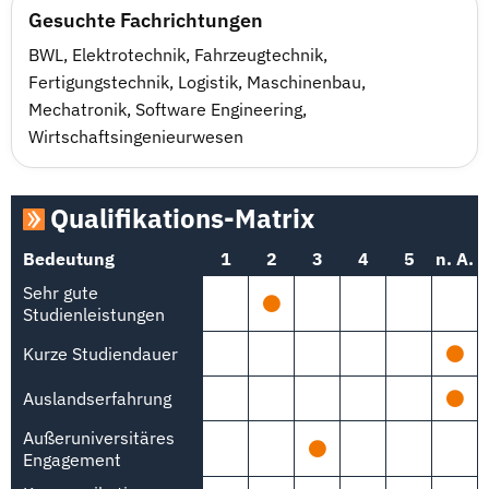
Gesuchte Fachrichtungen
BWL
,
Elektrotechnik
,
Fahrzeugtechnik
,
Fertigungstechnik
,
Logistik
,
Maschinenbau
,
Mechatronik
,
Software Engineering
,
Wirtschaftsingenieurwesen
Qualifikations-Matrix
Bedeutung
1
2
3
4
5
n. A.
Sehr gute
Studienleistungen
Kurze Studiendauer
Auslandserfahrung
Außeruniversitäres
Engagement