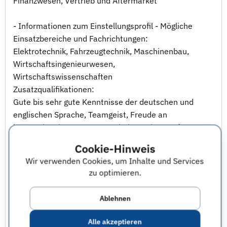
Finanzwesen, Vertrieb und Aftermarket
- Informationen zum Einstellungsprofil - Mögliche
Einsatzbereiche und Fachrichtungen:
Elektrotechnik, Fahrzeugtechnik, Maschinenbau,
Wirtschaftsingenieurwesen,
Wirtschaftswissenschaften
Zusatzqualifikationen:
Gute bis sehr gute Kenntnisse der deutschen und
englischen Sprache, Teamgeist, Freude an
internationaler Zusammenarbeit - weitere Infos -
Unsere Unternehmenskultur fußt auf der
Cookie-Hinweis
Überzeugung, dass jeder Einzelne die Fähigkeit und
Wir verwenden Cookies, um Inhalte und Services
den Willen hat, unsere Geschäftstätigkeiten zu
zu optimieren.
optimieren und den Wunsch, sich fachlich und
persönlich weiter zu entwickeln.
Ablehnen
Starten Sie mit uns in eine innovative und
Alle akzeptieren