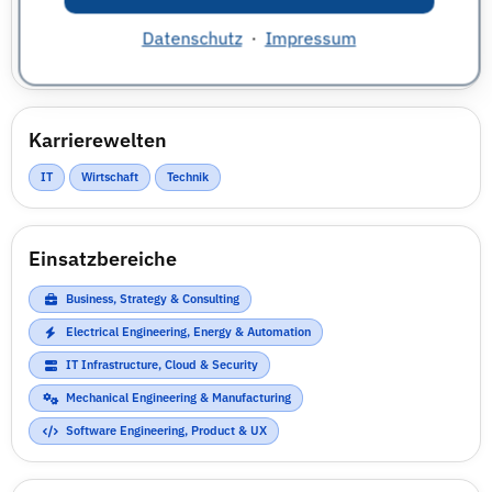
internationale Zusammenarbeit! Informieren sie sich
auf unserer Karriereseite über die
Datenschutz
·
Impressum
Einstiegsmöglichkeiten.
Karrierewelten
IT
Wirtschaft
Technik
Einsatzbereiche
Business, Strategy & Consulting
Electrical Engineering, Energy & Automation
IT Infrastructure, Cloud & Security
Mechanical Engineering & Manufacturing
Software Engineering, Product & UX