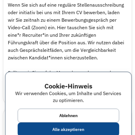
Wenn Sie sich auf eine reguläre Stellenausschreibung
oder initiativ bei uns mit Ihrem CV bewerben, laden
wir Sie zeitnah zu einem Bewerbungsgespräch per
Video-Call (Zoom) ein. Hier tauschen Sie sich mit
eine*r Recruiter*in und Ihrer zukünftigen
Führungskraft über die Position aus. Wir nutzen dabei
auch Gesprächsleitfäden, um die Vergleichbarkeit
zwischen Kandidat*innen sicherzustellen.
Sollten wir Sie auf der Messe kennenlernen und
beidseitig besteht Interesse an einem weiteren
Cookie-Hinweis
Austausch, laden wir Sie zeitnah nach der Messe zu
Wir verwenden Cookies, um Inhalte und Services
einem Bewerbungsgespräch ein.
zu optimieren.
Ablehnen
Weitere Informationen von Zukunft – Umwelt –
Gesellschaft (ZUG) gGmbH
Alle akzeptieren
Wir setzen Impulse für den Schutz von Umwelt, Natur