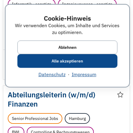
Informatik - sonstige
Ingenieurwesen - sonstige
Cookie-Hinweis
MSR Mess-, Steuerungs- und Regelungstechnik
Wir verwenden Cookies, um Inhalte und Services
Software Engineering
Versorgungstechnik
zu optimieren.
JobNr 1850257 | 08.08.2026
Ablehnen
Alle akzeptieren
Datenschutz
·
Impressum
Abteilungsleiterin (w/
m/
d)
Finanzen
Senior Professional Jobs
Hamburg
BWL
Controlling & Rechnungswesen