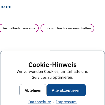
anzen
Gesundheitsökonomie
Jura und Rechtswissenschaften
Cookie-Hinweis
nalytics - Innovation & Transformation (m/
w
Wir verwenden Cookies, um Inhalte und
Services zu optimieren.
d
Ablehnen
Alle akzeptieren
tsmanagement
Wirtschaftsinformatik
Datenschutz
·
Impressum