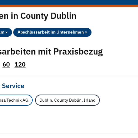
n in County Dublin
km ×
Abschlussarbeit im Unternehmen ×
sarbeiten mit Praxisbezug
60
120
 Service
nsa Technik AG
Dublin, County Dublin, Irland