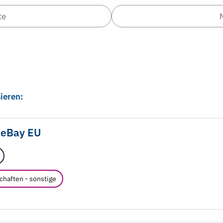
te
ieren:
 eBay EU
chaften - sonstige