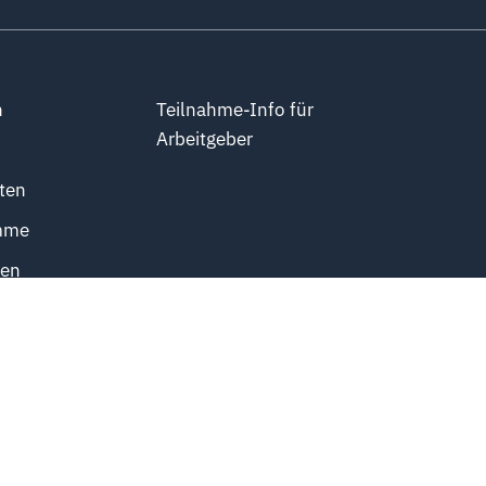
n
Teilnahme-Info für
Arbeitgeber
ten
mme
ten
obs