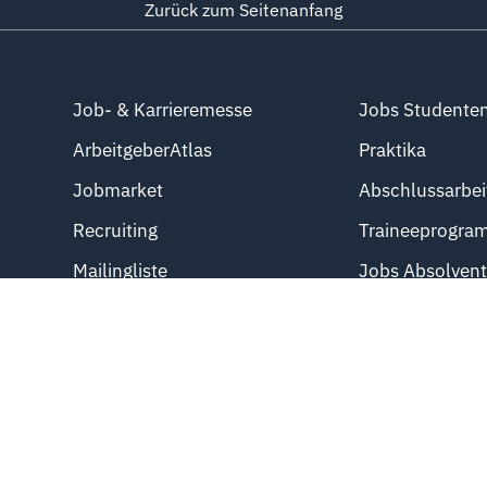
Zurück zum Seitenanfang
Job- & Karrieremesse
Jobs Studente
ArbeitgeberAtlas
Praktika
Jobmarket
Abschlussarbei
Recruiting
Traineeprogra
Mailingliste
Jobs Absolven
Direkteinstieg
Azubistellen
Professional J