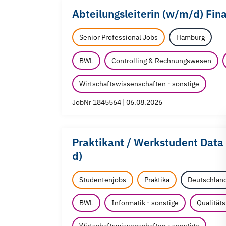
Abteilungsleiterin (w/
m/
d) Fin
Senior Professional Jobs
Hamburg
BWL
Controlling & Rechnungswesen
Wirtschaftswissenschaften - sonstige
JobNr 1845564 | 06.08.2026
Praktikant /
Werkstudent Data A
d)
Studentenjobs
Praktika
Deutschlan
BWL
Informatik - sonstige
Qualitä