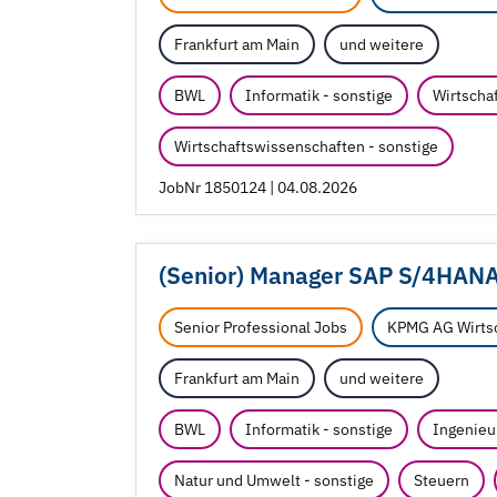
Frankfurt am Main
und weitere
BWL
Informatik - sonstige
Wirtscha
Wirtschaftswissenschaften - sonstige
JobNr 1850124 | 04.08.2026
(Senior) Manager SAP S/
4HANA 
Senior Professional Jobs
KPMG AG Wirtsc
Frankfurt am Main
und weitere
BWL
Informatik - sonstige
Ingenieu
Natur und Umwelt - sonstige
Steuern