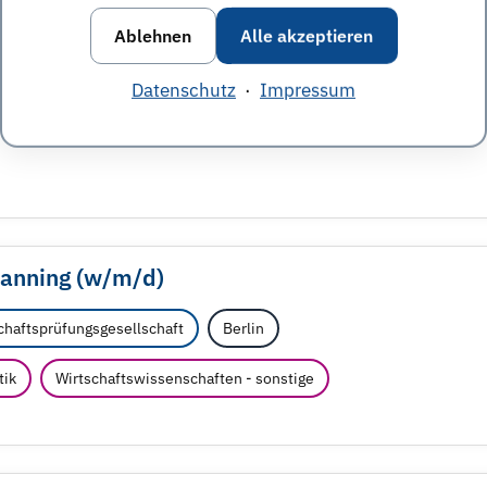
ess Management (w/
m/
d)
Ablehnen
Alle akzeptieren
sellschaft
Berlin
Datenschutz
·
Impressum
ent
Wirtschaftsinformatik
Wirtschaftsprüfung
lanning (w/
m/
d)
haftsprüfungsgesellschaft
Berlin
tik
Wirtschaftswissenschaften - sonstige