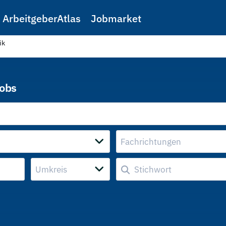
ArbeitgeberAtlas
Jobmarket
ik
Jobs
Fachrichtungen
Umkreis