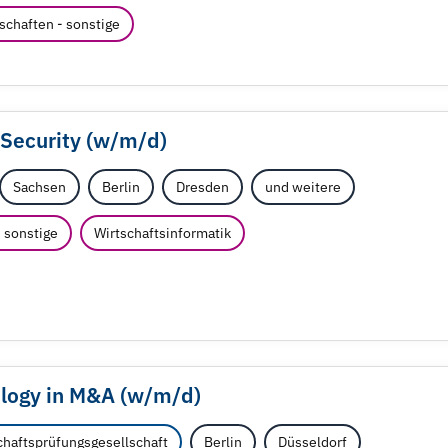
schaften - sonstige
Security (w/
m/
d)
Sachsen
Berlin
Dresden
und weitere
 sonstige
Wirtschaftsinformatik
ology in M&A (w/
m/
d)
haftsprüfungsgesellschaft
Berlin
Düsseldorf