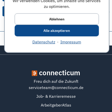
Wir verwenden Cookies, um Inhalte und Services
zu optimieren.
Alle Themen & Expertentipps
Ablehnen
Alle akzeptieren
Diese Seite teilen:
Datenschutz
·
Impressum
Zurück zum Seitenanfang
connecticum
Freu dich auf die Zukunft
serviceteam@connecticum.de
Job- & Karrieremesse
ArbeitgeberAtlas