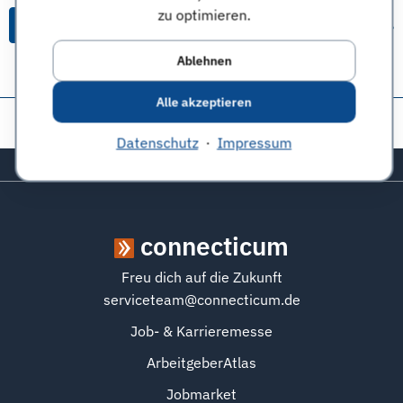
zu optimieren.
Alle Themen & Expertentipps
Ablehnen
Alle akzeptieren
Diese Seite teilen:
Datenschutz
·
Impressum
Zurück zum Seitenanfang
connecticum
Freu dich auf die Zukunft
serviceteam@connecticum.de
Job- & Karrieremesse
ArbeitgeberAtlas
Jobmarket