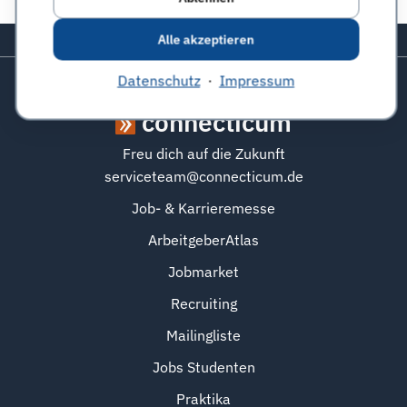
Zurück zum Seitenanfang
Alle akzeptieren
Datenschutz
·
Impressum
connecticum
Freu dich auf die Zukunft
serviceteam@connecticum.de
Job- & Karrieremesse
ArbeitgeberAtlas
Jobmarket
Recruiting
Mailingliste
Jobs Studenten
Praktika