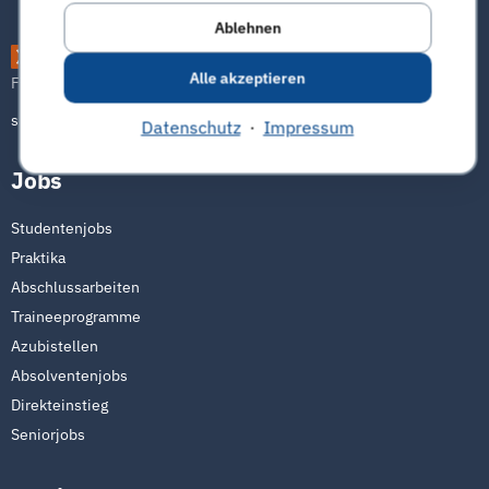
Ablehnen
connecticum
Alle akzeptieren
Freu dich auf die Zukunft
serviceteam@connecticum.de
Datenschutz
·
Impressum
Jobs
Studentenjobs
Praktika
Abschlussarbeiten
Traineeprogramme
Azubistellen
Absolventenjobs
Direkteinstieg
Seniorjobs