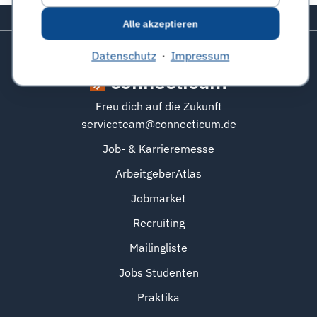
Zurück zum Seitenanfang
Alle akzeptieren
Datenschutz
·
Impressum
connecticum
Freu dich auf die Zukunft
serviceteam@connecticum.de
Job- & Karrieremesse
ArbeitgeberAtlas
Jobmarket
Recruiting
Mailingliste
Jobs Studenten
Praktika