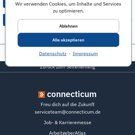
Alle Anworten von diesem Unternehmen
Wir verwenden Cookies, um Inhalte und Services
zu optimieren.
Alle Themen & Expertentipps
Ablehnen
Alle akzeptieren
Diese Seite teilen:
Datenschutz
·
Impressum
Zurück zum Seitenanfang
connecticum
Freu dich auf die Zukunft
serviceteam@connecticum.de
Job- & Karrieremesse
ArbeitgeberAtlas