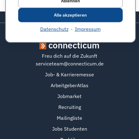
Ablehnen
Diese Seite teilen:
Alle akzeptieren
Zurück zum Seitenanfang
Datenschutz
·
Impressum
connecticum
Freu dich auf die Zukunft
serviceteam@connecticum.de
Job- & Karrieremesse
ArbeitgeberAtlas
Jobmarket
Recruiting
Mailingliste
Jobs Studenten