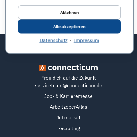
Ablehnen
Diese Seite teilen:
Alle akzeptieren
Zurück zum Seitenanfang
Datenschutz
·
Impressum
connecticum
Freu dich auf die Zukunft
serviceteam@connecticum.de
Job- & Karrieremesse
ArbeitgeberAtlas
Jobmarket
Recruiting