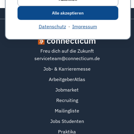
Alle akzeptieren
Zurück zum Seitenanfang
Datenschutz
·
Impressum
connecticum
Freu dich auf die Zukunft
serviceteam@connecticum.de
Job- & Karrieremesse
ArbeitgeberAtlas
Jobmarket
Recruiting
Mailingliste
Jobs Studenten
Praktika