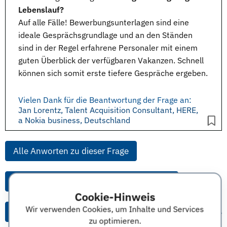
Lebenslauf?
Auf alle Fälle!
Bewerbungsunterlagen
sind eine
ideale Gesprächsgrundlage und an den Ständen
sind in der Regel erfahrene Personaler mit einem
guten Überblick der
verfügbaren Vakanzen
. Schnell
können sich somit erste tiefere Gespräche ergeben.
Vielen Dank für die Beantwortung der Frage an:
Jan Lorentz, Talent Acquisition Consultant, HERE,
a Nokia business, Deutschland
Alle Anworten zu dieser Frage
Alle Anworten von diesem Unternehmen
Cookie-Hinweis
Wir verwenden Cookies, um Inhalte und Services
Alle Themen & Expertentipps
zu optimieren.