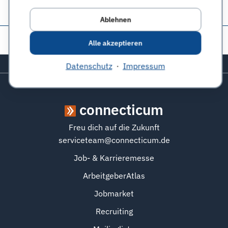
Ablehnen
Diese Seite teilen:
Alle akzeptieren
Zurück zum Seitenanfang
Datenschutz
·
Impressum
connecticum
Freu dich auf die Zukunft
serviceteam@connecticum.de
Job- & Karrieremesse
ArbeitgeberAtlas
Jobmarket
Recruiting