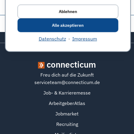
Ablehnen
Diese Seite teilen:
Alle akzeptieren
Zurück zum Seitenanfang
Datenschutz
·
Impressum
connecticum
Freu dich auf die Zukunft
serviceteam@connecticum.de
Job- & Karrieremesse
ArbeitgeberAtlas
Jobmarket
Recruiting