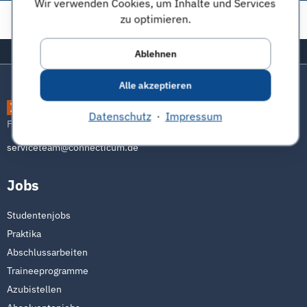
Wir verwenden Cookies, um Inhalte und Services
Diese Seite teilen:
zu optimieren.
Zurück zum Seitenanfang
Ablehnen
Alle akzeptieren
connecticum
Datenschutz
·
Impressum
Freu dich auf die Zukunft
serviceteam@connecticum.de
Jobs
Studentenjobs
Praktika
Abschlussarbeiten
Traineeprogramme
Azubistellen