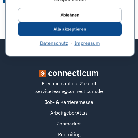
Ablehnen
Alle akzeptieren
Diese Seite teilen:
Datenschutz
·
Impressum
Zurück zum Seitenanfang
connecticum
Freu dich auf die Zukunft
serviceteam@connecticum.de
Job- & Karrieremesse
ArbeitgeberAtlas
Jobmarket
Recruiting