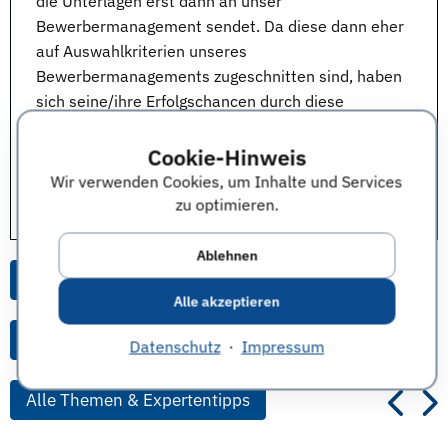
die Unterlagen erst dann an unser
Bewerbermanagement sendet. Da diese dann eher
auf Auswahlkriterien unseres
Bewerbermanagements zugeschnitten sind, haben
sich seine/ihre Erfolgschancen durch diese
Vorgehensweise in der Regel erhöht.
Cookie-Hinweis
Vielen Dank für die Beantwortung der Frage an:
Wir verwenden Cookies, um Inhalte und Services
Dr. Antje Voigt, Tax, PwC Deutsche Revision AG,
zu optimieren.
Deutschland
Ablehnen
Alle Anworten zu dieser Frage
Alle akzeptieren
Alle Anworten von diesem Unternehmen
Datenschutz
·
Impressum
Alle Themen & Expertentipps